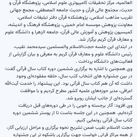
العالمیه، مرکز تحقیقات کامپیوتری علوم اسلامی، پژوهشگاه قرآن و
حدیث، مجتمع عالی قرآن و حدیث جامعه المصطفی، مجمع جهانی
تقریب مذاهب اسلامی، پژوهشکده قرآن دفتر تبلیغات اسلامی،
معاونت پزوهش موسسه امام خمینی، پژوهشگاه فرهنگ و اندیشه،
کمیسیون پژوهش و آموزش عالی قرآن، جامعه الزهرا و دانشگاه علوم
و معارف قرآن کریم برگزار شد.
در ابتدای این جلسه حجت‌الاسلام والمسلمین سیدمحمد نقیب،
رئیس دانشگاه علوم و معارف قرآن کریم به معرفی و بیان گزارشی از
فعالیت‌های دانشگاه پرداخت .
وی همچنین با اشاره به برگزاری ششمین دوره کتاب سال قرآنی گفت:
در بین جشنواره های انتخاب کتب سال، حلقه مفقوده‌ای وجود
داشت که آن هم کتاب سال قرآنی بود. این پیشنهاد را خدمت آیت‌الله
اعرافی، مدیر حوزه‌های علمیه کشور مطرح کردیم و با موافقت
گسترده‌ای از جانب ایشان روبرو شد.
وی افزود: آثار برجسته و خوبی را در طی دوره‌های قبل دریافت
کرده‌ایم. همچنین در این جلسه بناست تا از پوستر ششمین دوره
کتاب سال قرآنی رونمایی کنیم.
حجت الاسلام نقیب ضمن تشریح نحوه برگزاری و مراحل ارزیابی آثار،
از همه مراکز قرانی خواست جهت برگزاری باشکوه تر این جشنواره