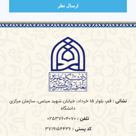
ارسال نظر
نشانی :
قم، بلوار 15 خرداد، خیابان شهید میثمی، سازمان مرکزی
دانشگاه
تلفن :
02537604070
کد پستی :
3719154436