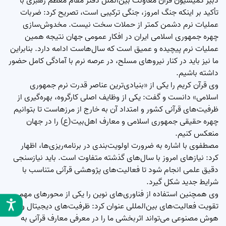
دبیر کمیسیون قرآن معاونت بین‌الملل دفتر مقام معظم رهبری با
تأکید بر اینکه جنگ امروز، جنگی ترکیبی است، تصریح کرد: ضربات
عملیات نرم دشمن کمتر از حملات سخت نیست. مخدوش‌سازی
چهره جمهوری اسلامی ایران در افکار عمومی جهان نتیجه همین
عملیات نرم پیچیده و عمیق است که سال‌هاست ادامه دارد. بنابراین
ما نیز باید در کنار نیروهای مسلح، در عرصه نرم با آمادگی کامل حضور
داشته باشیم.
وی قرآن کریم را یکی از «بنیادی‌ترین عناصر قدرت نرم جمهوری
اسلامی» دانست و گفت: یکی از وظایف اصلی کارگروه، بهره‌گیری از
ظرفیت‌های قرآنی کشور و امتداد آن به خارج از مرزهاست تا بتوانیم
چهره حقیقی جمهوری اسلامی و معارف اهل‌بیت(ع) را در جهان
منعکس کنیم.
مصطفوی با اشاره به ضرورت اولویت‌بندی در برنامه‌ریزی‌ها، اظهار
کرد: نیازهای امروز با سال‌های گذشته متفاوت است. باید نیازسنجی
دقیق علمی انجام شود تا فعالیت‌های پژوهشی قرآنی متناسب با
شرایط جدید شکل گیرد.
وی همچنین استفاده از فناوری‌های نوین را یکی از محورهای مهم
تقویت فعالیت‌های بین‌المللی عنوان کرد: ظرفیت‌های دیجیتال و
هوش مصنوعی می‌تواند اثربخشی ما را در معرفی معارف قرآنی به