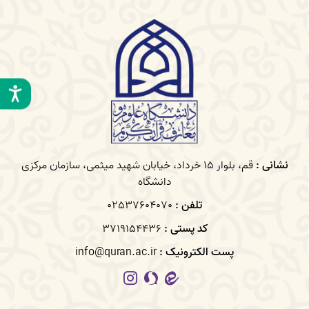
نشانی :
قم، بلوار 15 خرداد، خیابان شهید میثمی، سازمان مرکزی
دانشگاه
تلفن :
02537604070
کد پستی :
3719154436
پست الکترونیک :
info@quran.ac.ir