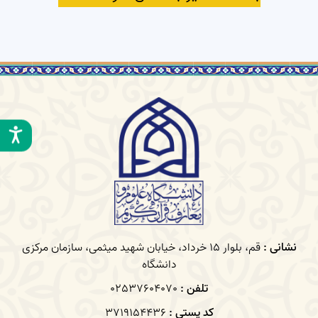
نشانی :
قم، بلوار 15 خرداد، خیابان شهید میثمی، سازمان مرکزی
دانشگاه
تلفن :
02537604070
کد پستی :
3719154436