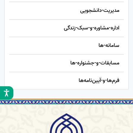
مدیریت-دانشجویی
اداره-مشاوره-و-سبک-زندگی
سامانه-ها
مسابقات-و-جشنواره-ها
فرم‌ها-و-آیین‌نامه‌ها