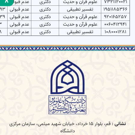
7321120021
علوم قرآن و حدیث
دکتری
عدم قبولی
512
1951185366
تفسیر تطبیقی
دکتری
عدم قبولی
93
920165257
علوم قرآن و حدیث
دکتری
عدم قبولی
039
0060412941
علوم قرآن و حدیث
دکتری
عدم قبولی
3
1080001281
تفسیر تطبیقی
دکتری
عدم قبولی
8
نشانی :
قم، بلوار 15 خرداد، خیابان شهید میثمی، سازمان مرکزی
دانشگاه