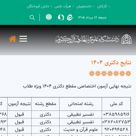
کارکنان
دانشجویان
هیأت علمی
دانش آموختگان
جمعه 16 مرداد 1405
Open s
Open s
Open s
Open s
نتایج دکتری 1404
Open s
نتیجه نهایی آزمون اختصاصی مقطع دکتری 1404 ویژه طلاب
کد ملی
رشته امتحانی
مقطع رشته
نتیجه آزمون
ک
0385985916
تفسیر تطبیقی
دکتری
قبول
۳۶۸
0382082753
تفسیر تطبیقی
دکتری
قبول
193
920494528
علوم قرآن و حدیث
دکتری
قبول
748