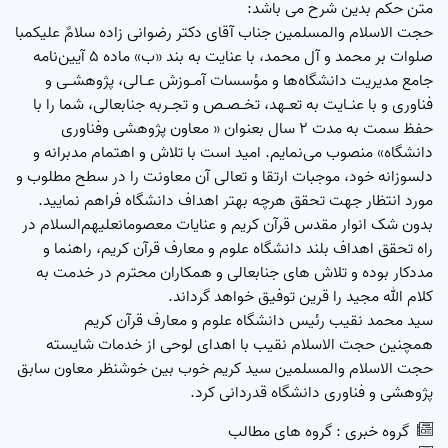
متن حکم بدین شرح می باشد:
حجت الاسلام والمسلمین جناب آقای دکتر رضوانی زاده سلامٌ علیکمبا
صلوات بر محمد و آل محمد، با عنایت به بند «ب» ماده 5 آیین‌نامه
جامع مدیریت دانشگاه‌ها و مؤسسات آمـوزش عـالی، پژوهشـی و
فناوری و با عنـایت به تعـهد، تخـصـص و تجـربه جنابعالی، شما را با
حفظ سمت به مدت 2 سال بعنوان « معاون پژوهشی وفناوری
دانشگاه» منصوب می‌نمایم. امید است با تلاش و اهتمام مدبرانه و
دلسوزانه خود، موجبات ارتقا و تعالی آن معاونت را در سطح مطلوب و
مورد انتظار جهت تحقق هرچه بهتر اهداف دانشگاه فراهم نمایید.
بدون شک انوار مقدس قرآن کریم و عنایات معصومانعلیهم‌السلام در
راه تحقق اهداف بلند دانشگاه علوم و معارف قرآن کریم، راهنما و
مددکار بوده و تلاش های جنابعالی و همکاران محترم در خدمت به
کلام الله مجید را قرین توفیق خواهد گرداند.
سید محمد نقیب رئیس دانشگاه علوم و معارف قرآن کریم
همچنین حجت الاسلام نقیب با اهدای لوحی از خدمات شایسته
حجت الاسلام والمسلمین سید کریم خوب بین خوشنظر معاون سابق
پژوهشی و فناوری دانشگاه قدردانی کرد.
گروه خبری :
گروه های مطالب